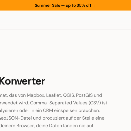
Summer Sale — up to 35% off
→
Konverter
at, das von Mapbox, Leaflet, QGIS, PostGIS und
wendet wird. Comma-Separated Values (CSV) ist
analysieren oder in ein CRM einspeisen brauchen.
GeoJSON-Datei und produziert auf der Stelle eine
n deinem Browser, deine Daten landen nie auf