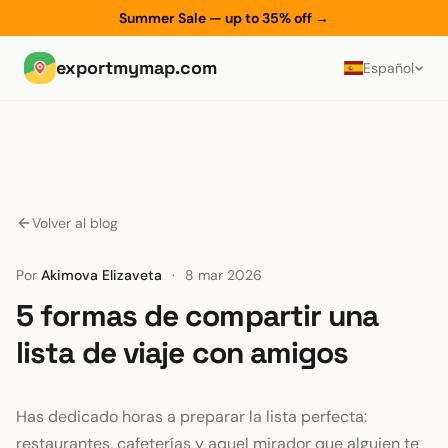
Summer Sale — up to 35% off
→
exportmymap.com
Español
Volver al blog
Por
Akimova Elizaveta
·
8 mar 2026
5 formas de compartir una
lista de viaje con amigos
Has dedicado horas a preparar la lista perfecta:
restaurantes, cafeterías y aquel mirador que alguien te