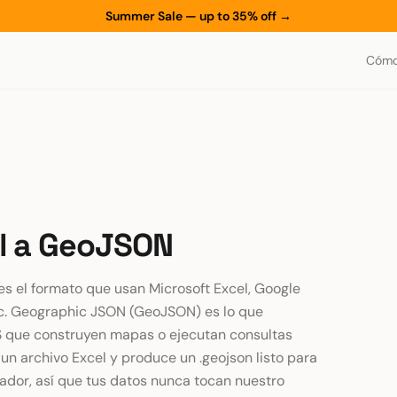
Summer Sale — up to 35% off
→
Cómo
l a GeoJSON
es el formato que usan Microsoft Excel, Google
lc. Geographic JSON (GeoJSON) es lo que
IS que construyen mapas o ejecutan consultas
un archivo Excel y produce un .geojson listo para
gador, así que tus datos nunca tocan nuestro