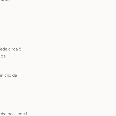
hiede circa 5
 da
un clic da
che possiede i