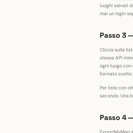
luoghi salvati
mai un login s
Passo 3 —
Clicca sulla li
stessa API inte
ogni luogo con d
formato scelto 
Per liste con o
secondo. Una ba
Passo 4 —
ExportMyMap sup