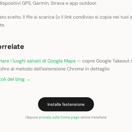
ispositivi GPS, Garmin, Strava e app outdoor.
to scelto. Il file si scarica (o il link condiviso si copia nei tuoi
e.
orrelate
are i luoghi salvati di Google Maps
— copre Google Takeout
 oltre al metodo dell'estensione Chrome in dettaglio
icoli del blog →
Installa l'estensione
Oppure
provala sulla home page
senza installare.