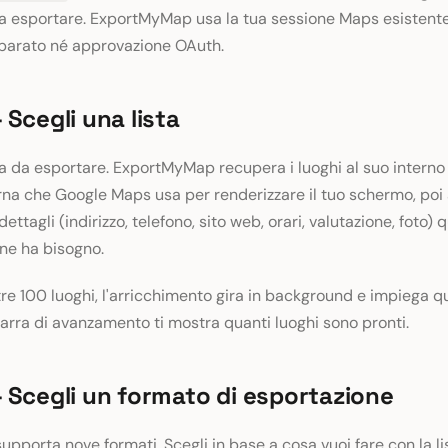
 da esportare. ExportMyMap usa la tua sessione Maps esisten
eparato né approvazione OAuth.
 Scegli una lista
sta da esportare. ExportMyMap recupera i luoghi al suo interno
rna che Google Maps usa per renderizzare il tuo schermo, poi 
ettagli (indirizzo, telefono, sito web, orari, valutazione, foto) 
ne ha bisogno.
ltre 100 luoghi, l'arricchimento gira in background e impiega 
rra di avanzamento ti mostra quanti luoghi sono pronti.
 Scegli un formato di esportazione
porta nove formati. Scegli in base a cosa vuoi fare con la li