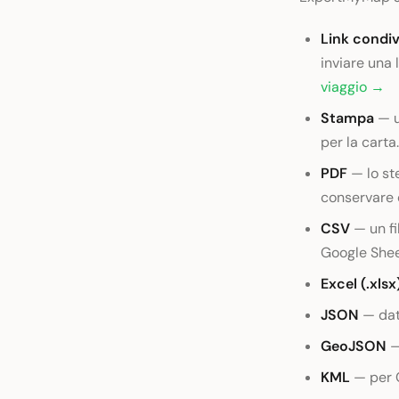
Link condiv
inviare una 
viaggio →
Stampa
— u
per la carta.
PDF
— lo st
conservare o
CSV
— un fi
Google Shee
Excel (.xlsx
JSON
— dati
GeoJSON
—
KML
— per G