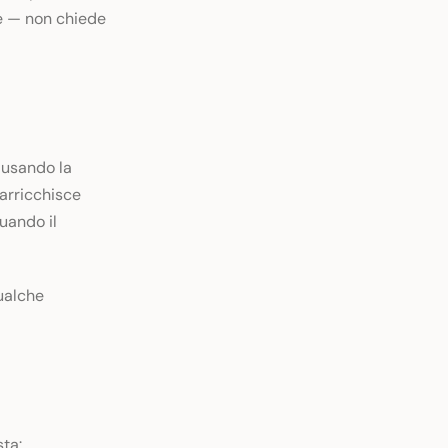
te — non chiede
 usando la
arricchisce
quando il
qualche
sta: