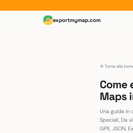
exportmymap.com
Torna alla hom
Come e
Maps i
Una guida in 
Speciali, Da 
GPX, JSON, Ex