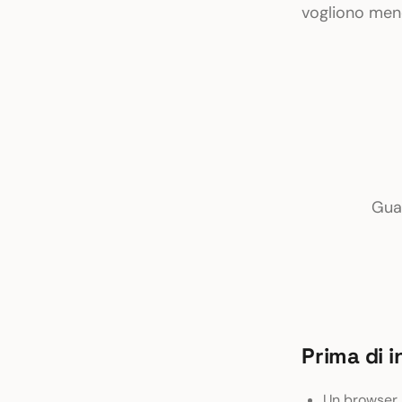
vogliono meno
Guar
Prima di i
Un browser 