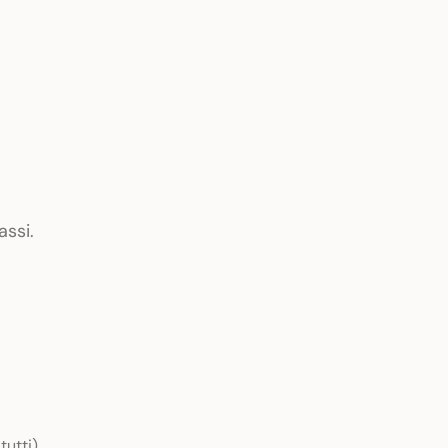
assi.
utti)