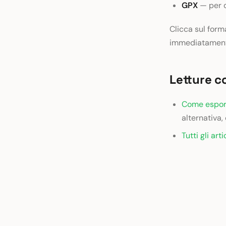
GPX
— per d
Clicca sul forma
immediatament
Letture c
Come esport
alternativa,
Tutti gli art