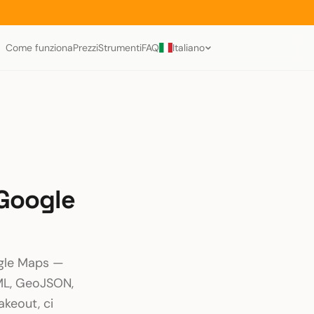
Come funziona
Prezzi
Strumenti
FAQ
Italiano
 Google
oogle Maps —
 KML, GeoJSON,
akeout, ci