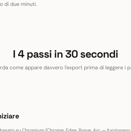
 di due minuti.
I 4 passi in 30 secondi
da come appare davvero l'export prima di leggere i p
niziare
basato su Chromium (Chrome, Edge, Brave, Arc — funzionano t