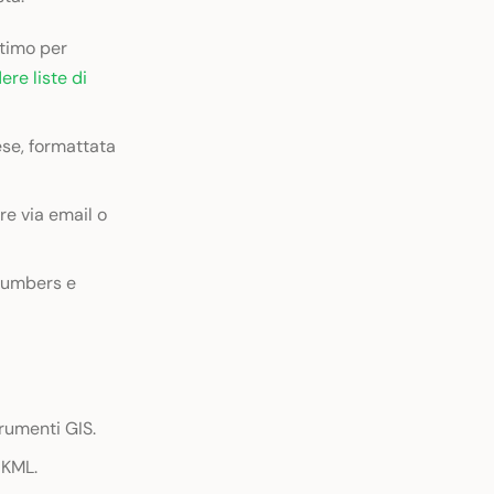
timo per
re liste di
se, formattata
re via email o
 Numbers e
rumenti GIS.
 KML.