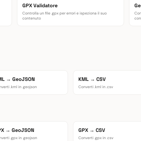
GPX Validatore
Ge
Controlla un file .gpx per errori e ispeziona il suo
Cont
contenuto
con
ML → GeoJSON
KML → CSV
verti .kml in .geojson
Converti .kml in .csv
PX → GeoJSON
GPX → CSV
verti .gpx in .geojson
Converti .gpx in .csv