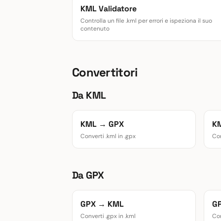
KML Validatore
Controlla un file .kml per errori e ispeziona il suo
contenuto
Convertitori
Da KML
KML → GPX
K
Converti .kml in .gpx
Con
Da GPX
GPX → KML
G
Converti .gpx in .kml
Con