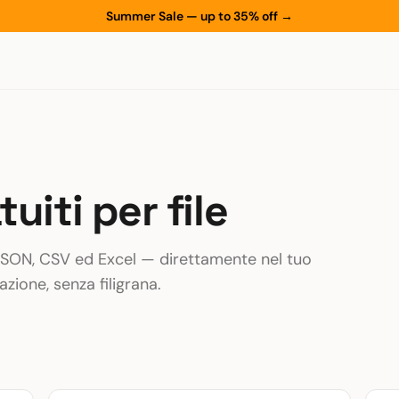
Summer Sale — up to 35% off
→
uiti per file
oJSON, CSV ed Excel — direttamente nel tuo
zione, senza filigrana.