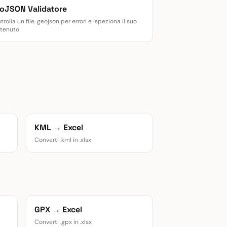
oJSON Validatore
rolla un file .geojson per errori e ispeziona il suo
tenuto
KML → Excel
Converti .kml in .xlsx
GPX → Excel
Converti .gpx in .xlsx