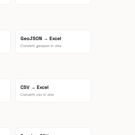
GeoJSON → Excel
Converti .geojson in .xlsx
CSV → Excel
Converti .csv in .xlsx