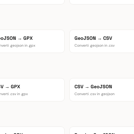
eoJSON → GPX
GeoJSON → CSV
verti .geojson in .gpx
Converti .geojson in .csv
SV → GPX
CSV → GeoJSON
verti .csv in .gpx
Converti .csv in .geojson