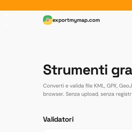
exportmymap.com
Strumenti grat
Converti e valida file KML, GPX, Ge
browser. Senza upload, senza registra
Validatori