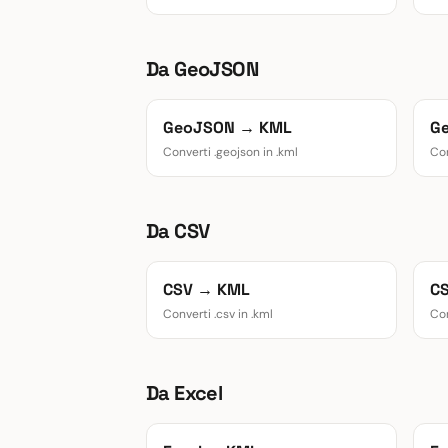
Da GeoJSON
GeoJSON → KML
G
Converti .geojson in .kml
Con
Da CSV
CSV → KML
C
Converti .csv in .kml
Con
Da Excel