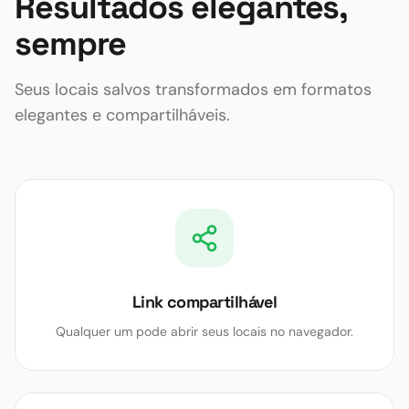
Resultados elegantes,
      "properties": {

        "date": "2026-04-25T13:26:12.300Z",

sempre
        "google_maps_url": "http://maps.google.co
m/?cid=8128456279134567890",

        "location": {

Seus locais salvos transformados em formatos
          "address": "Asa Zoo, Dobutsuen Asacho, As
akita Ward, Hiroshima, 731-3355, Japan",

elegantes e compartilháveis.
          "country_code": "JP",

          "name": "Asa Zoo"

        }

      }

    }

  ]

}
Link compartilhável
Qualquer um pode abrir seus locais no navegador.