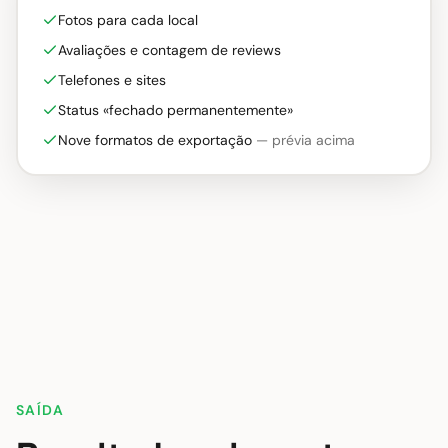
      }

Fotos para cada local
    },

Avaliações e contagem de reviews
    {

      "type": "Feature",

Telefones e sites
      "geometry": {

        "type": "Point",

Status «fechado permanentemente»
        "coordinates": [13.3952948, 52.5268094]

      },

Nove formatos de exportação
— prévia acima
      "properties": {

        "date": "2026-05-11T17:09:22.086Z",

        "google_maps_url": "http://maps.google.co
m/?cid=15614068942852243413",

        "location": {

          "address": "Samurai Museum Berlin, August
straße 68, 10117 Berlin, Germany",

          "country_code": "DE",

          "name": "Samurai Museum Berlin"

        }

      }

    },

    {

      "type": "Feature",

      "geometry": {

SAÍDA
        "type": "Point",

        "coordinates": [132.442486, 34.4966552]

      },
