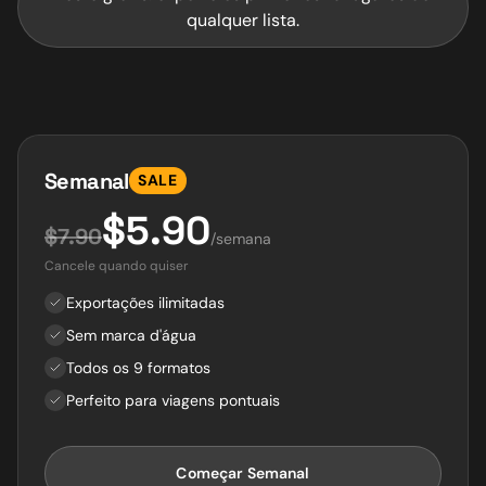
qualquer lista.
Semanal
SALE
$5.90
$7.90
/semana
Cancele quando quiser
Exportações ilimitadas
Sem marca d'água
Todos os 9 formatos
Perfeito para viagens pontuais
Começar Semanal