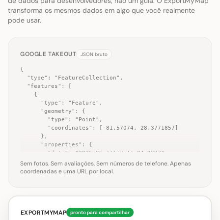
de dados para desenvolvedores, não um guia. O ExportMyMap
transforma os mesmos dados em algo que você realmente
pode usar.
GOOGLE TAKEOUT
JSON bruto
{

  "type": "FeatureCollection",

  "features": [

    {

      "type": "Feature",

      "geometry": {

        "type": "Point",

        "coordinates": [-81.57074, 28.3771857]

      },

      "properties": {

        "date": "2026-05-11T17:11:04.232Z",

        "google_maps_url": "http://maps.google.co
Sem fotos. Sem avaliações. Sem números de telefone. Apenas
m/?cid=12055438817847070112",

coordenadas e uma URL por local.
        "location": {

          "address": "Walt Disney World® Resort, Fl
orida, United States",

          "country_code": "US",

          "name": "Walt Disney World® Resort"

EXPORTMYMAP
pronto para compartilhar
        }
