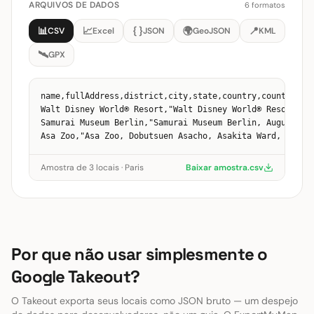
ARQUIVOS DE DADOS
6 formatos
📊
📈
{ }
🌍
📍
CSV
Excel
JSON
GeoJSON
KML
🛰️
GPX
﻿name,fullAddress,district,city,state,country,countryCod
Walt Disney World® Resort,"Walt Disney World® Resort, F
Samurai Museum Berlin,"Samurai Museum Berlin, Auguststr
Amostra de 3 locais · Paris
Baixar amostra
.
csv
Por que não usar simplesmente o
Google Takeout?
O Takeout exporta seus locais como JSON bruto — um despejo