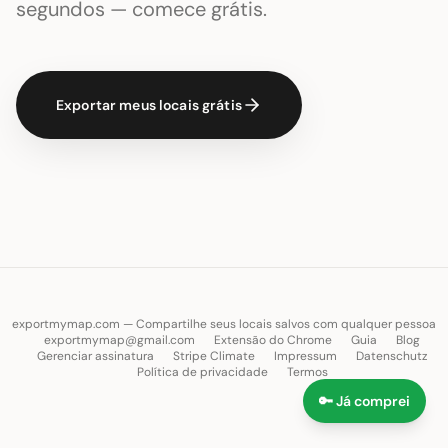
segundos — comece grátis.
Exportar meus locais grátis
exportmymap.com — Compartilhe seus locais salvos com qualquer pessoa
exportmymap@gmail.com
Extensão do Chrome
Guia
Blog
Gerenciar assinatura
Stripe Climate
Impressum
Datenschutz
Política de privacidade
Termos
🔑 Já comprei